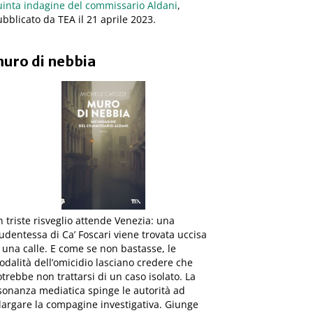
uinta indagine del commissario Aldani
,
bblicato da TEA il 21 aprile 2023.
uro di nebbia
 triste risveglio attende Venezia: una
udentessa di Ca’ Foscari viene trovata uccisa
 una calle. E come se non bastasse, le
dalità dell’omicidio lasciano credere che
trebbe non trattarsi di un caso isolato. La
sonanza mediatica spinge le autorità ad
largare la compagine investigativa. Giunge