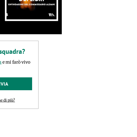
 squadra?
a
e mi farò vivo
NVIA
e di più?