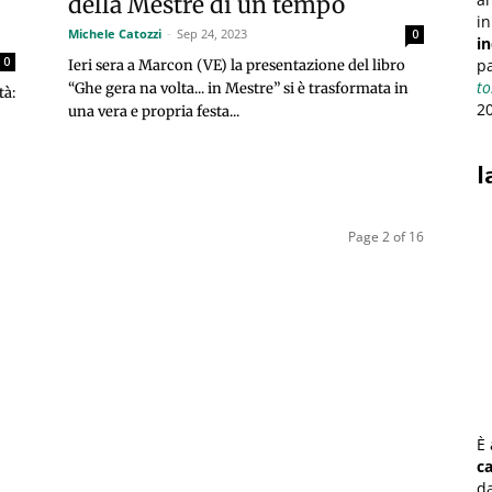
della Mestre di un tempo
in
Michele Catozzi
-
Sep 24, 2023
0
i
0
pa
Ieri sera a Marcon (VE) la presentazione del libro
to
“Ghe gera na volta... in Mestre” si è trasformata in
tà:
2
una vera e propria festa...
l
Page 2 of 16
È 
c
da