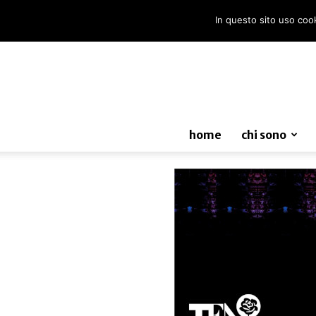
In questo sito uso cooki
home
chi sono