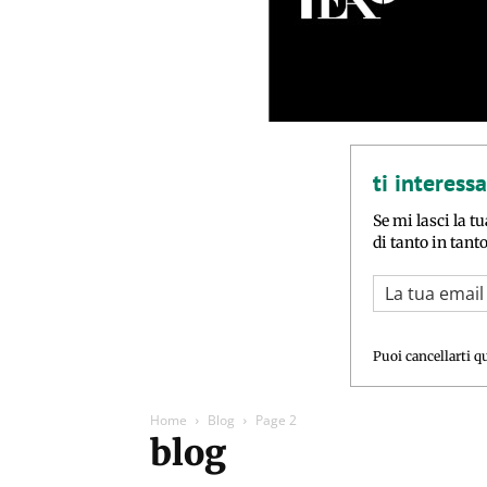
ti interess
Se mi lasci la tu
di tanto in tant
Puoi cancellarti q
Home
Blog
Page 2
blog