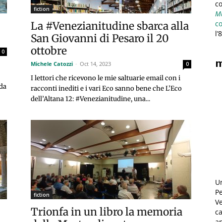
c
fiction
Mu
c
La #Venezianitudine sbarca alla
l’
San Giovanni di Pesaro il 20
ottobre
0
m
Michele Catozzi
-
Oct 14, 2023
0
I lettori che ricevono le mie saltuarie email con i
 da
racconti inediti e i vari Eco sanno bene che L’Eco
dell’Altana 12: #Venezianitudine, una...
U
Pe
fiction
Ve
Trionfa in un libro la memoria
ca
an