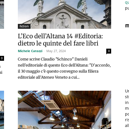
q
pu
m
fiction
L’Eco dell’Altana 14 #Editoria:
dietro le quinte del fare libri
Michele Catozzi
-
May 27, 2024
0
0
Come scrive Claudio "Schinco" Danieli
nell'editoriale di questo Eco dell'Altana: "D’accordo,
a
il 30 maggio c’è questo convegno sulla filiera
mi
editoriale all’Ateneo Veneto a cui...
Un
st
in
mo
po
ri
al