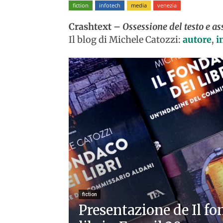
fiction
infotech
media
venezia
Crashtext –
Ossessione del testo e as
Il blog di Michele Catozzi:
autore
,
i
fiction
Presentazione de Il fo