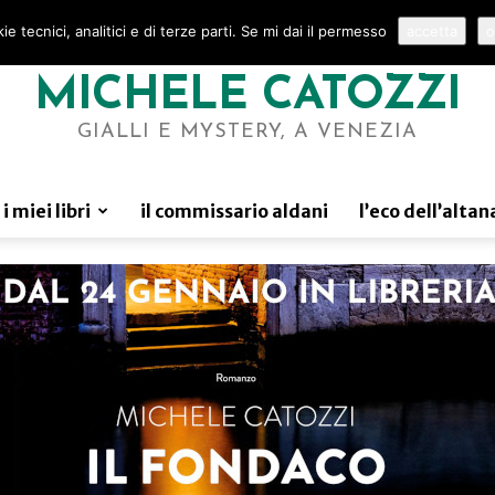
e tecnici, analitici e di terze parti. Se mi dai il permesso
accetta
o
MICHELE CATOZZI
GIALLI E MYSTERY, A VENEZIA
i miei libri
il commissario aldani
l’eco dell’altan