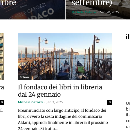
embre
settembre)
Michele Catozzi
-
Sep 20, 2025
i
fiction
ra
Il fondaco dei libri in libreria
dal 24 gennaio
Michele Catozzi
-
Jan 3, 2025
0
0
Un
bi
il
Preannunciato con largo anticipo, Il fondaco dei
il
libri, ovvero la sesta indagine del commissario
co
Aldani, approda finalmente in libreria il prossimo
u
24 gennaio. Si tratta...