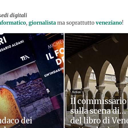
sedi digitali
nformatico
,
giornalista
ma soprattutto
veneziano
!
fiction
Il commissario
sulla scena di… 
ndaco dei
del libro di Ven