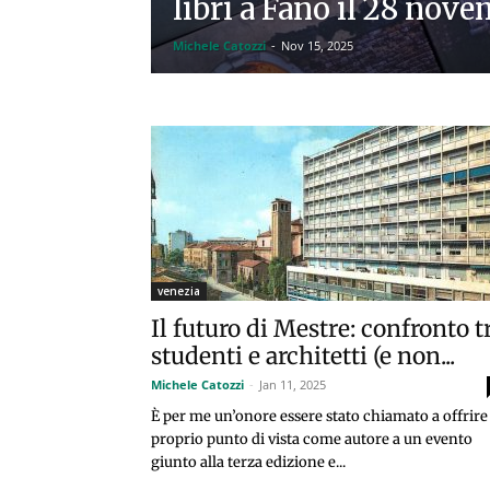
libri a Fano il 28 nov
Michele Catozzi
-
Nov 15, 2025
venezia
Il futuro di Mestre: confronto t
studenti e architetti (e non...
Michele Catozzi
-
Jan 11, 2025
È per me un’onore essere stato chiamato a offrire 
proprio punto di vista come autore a un evento
giunto alla terza edizione e...