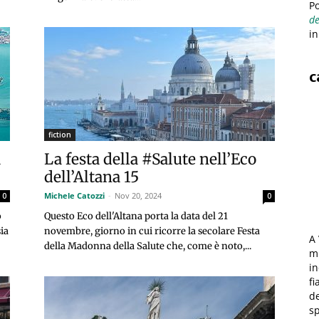
Po
de
in
c
fiction
a
La festa della #Salute nell’Eco
dell’Altana 15
Michele Catozzi
-
Nov 20, 2024
0
0
o
Questo Eco dell'Altana porta la data del 21
ia
novembre, giorno in cui ricorre la secolare Festa
A 
della Madonna della Salute che, come è noto,...
mi
in
fi
de
sp