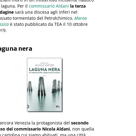
 laguna. Per il
commissario Aldani
la terza
ndagine
sarà una discesa agli inferi nel
ssato tormentato del Petrolchimico.
Marea
ssica
è stato pubblicato da TEA il 10 ottobre
019.
aguna nera
ancora Venezia la protagonista del
secondo
aso del commissario Nicola Aldani
, non quella
 cartolina cui siamo abituati, ma una città