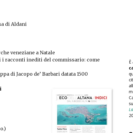
a di Aldani
rche veneziane a Natale
i racconti inediti del commissario: come
È 
c
qu
pa di Jacopo de’ Barbari datata 1500
ci
al
i
mo
Ca
su
L
20
o.)