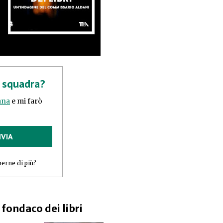
a squadra?
tana
e mi farò
NVIA
perne di più?
l fondaco dei libri