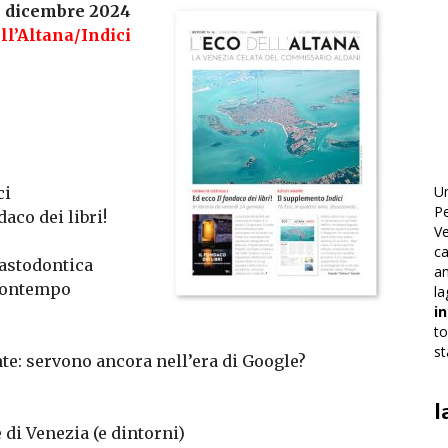
31 dicembre 2024
ll’Altana/Indici
U
ci
Pe
co dei libri!
Ve
ca
mastodontica
an
 contempo
la
i
to
st
te: servono ancora nell’era di Google?
l
 di Venezia (e dintorni)