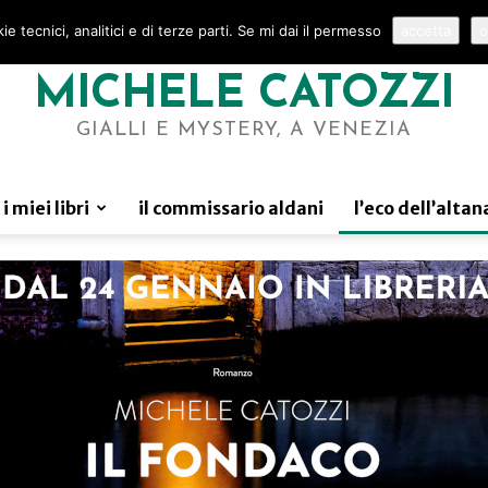
e tecnici, analitici e di terze parti. Se mi dai il permesso
accetta
o
MICHELE CATOZZI
GIALLI E MYSTERY, A VENEZIA
i miei libri
il commissario aldani
l’eco dell’altan