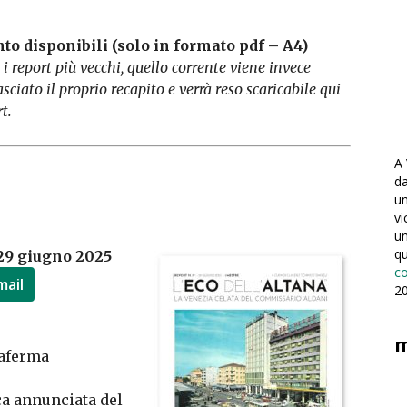
to disponibili (solo in formato pdf – A4)
 i report più vecchi, quello corrente viene invece
sciato il proprio recapito e verrà reso scaricabile qui
t.
A 
da
un
vi
un
qu
 29 giugno 2025
c
mail
20
m
raferma
a annunciata del