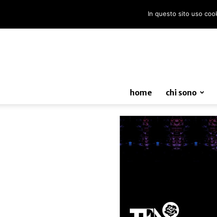
In questo sito uso cooki
home
chi sono