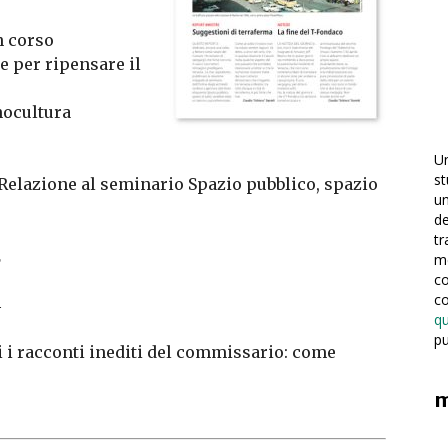
n corso
ne per ripensare il
ocultura
Un
st
lazione al seminario Spazio pubblico, spazio
un
de
tr
2
me
3
co
c
4
qu
pu
i racconti inediti del commissario: come
m