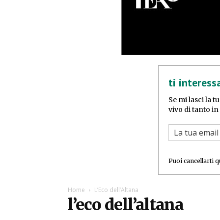
ti interess
Se mi lasci la t
vivo di tanto i
Puoi cancellarti 
Home
L’Eco dell’Altana
l’eco dell’altana