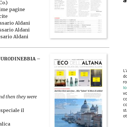
a
Co.)
prime pagine
cite
ssario Aldani
ssario Aldani
sario Aldani
 #MURODINEBBIA –
L’
do
r
Io
vo
nd then they were
co
co
st
speciale il
ot
alica