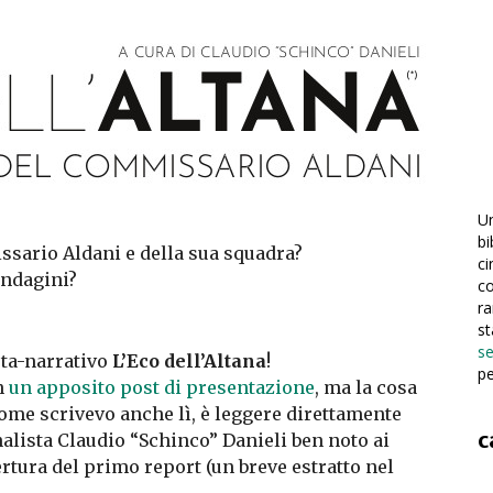
Un
bi
sario Aldani e della sua squadra?
ci
 indagini?
co
ra
st
se
eta-narrativo
L’Eco dell’Altana
!
pe
n
un apposito post di presentazione
, ma la cosa
come scrivevo anche lì, è leggere direttamente
c
nalista Claudio “Schinco” Danieli ben noto ai
ertura del primo report (un breve estratto nel