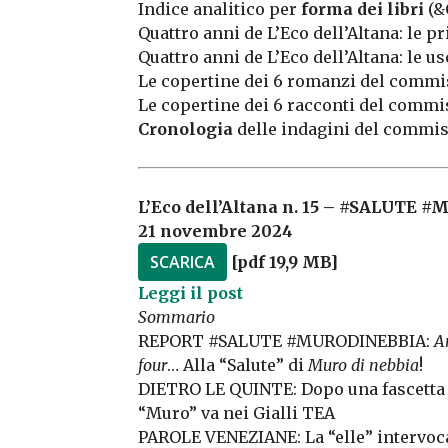
Indice analitico per
forma dei libri
(&
Quattro anni de L’Eco dell’Altana: le 
Quattro anni de L’Eco dell’Altana: le us
Le copertine dei 6 romanzi del commi
Le copertine dei 6 racconti del commi
Cronologia
delle indagini del commis
L’Eco dell’Altana n. 15 – #SALUTE
21 novembre 2024
SCARICA
[pdf 19,9 MB]
Leggi il post
Sommario
REPORT #SALUTE #MURODINEBBIA:
A
four
… Alla “Salute” di
Muro di nebbia
!
DIETRO LE QUINTE: Dopo una fascetta 
“Muro” va nei Gialli TEA
PAROLE VENEZIANE: La “elle” intervoc