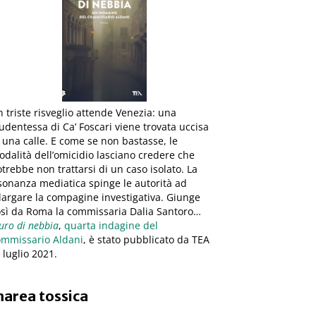
 triste risveglio attende Venezia: una
udentessa di Ca’ Foscari viene trovata uccisa
 una calle. E come se non bastasse, le
dalità dell’omicidio lasciano credere che
trebbe non trattarsi di un caso isolato. La
sonanza mediatica spinge le autorità ad
largare la compagine investigativa. Giunge
osì da Roma la commissaria Dalia Santoro…
ro di nebbia
,
quarta indagine del
ommissario Aldani
, è stato pubblicato da TEA
8 luglio 2021.
area tossica