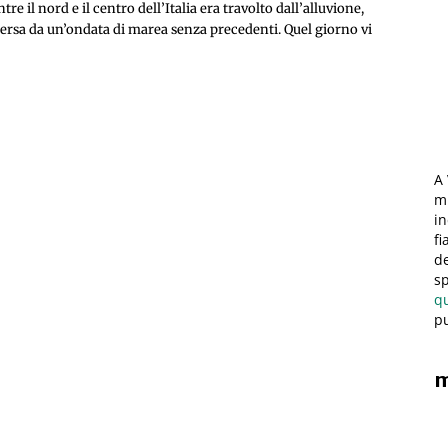
e il nord e il centro dell’Italia era travolto dall’alluvione,
rsa da un’ondata di marea senza precedenti. Quel giorno vi
A 
mi
in
fi
de
sp
q
pu
m