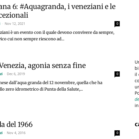
tana 6: #Aquagranda, i veneziani e le
cezionali
i
-
Nov 12, 2021
0
neziani è un evento con il quale devono convivere da sempre,
vico cui non sempre riescono ad...
Un
 Venezia, agonia senza fine
bi
il
zi
-
Dec 6, 2019
0
co
mese dall’aqua granda del 12 novembre, quella che ha
u
lo zero idrometrico di Punta della Salute,...
Po
de
in
c
a del 1966
zi
-
Nov 4, 2016
0