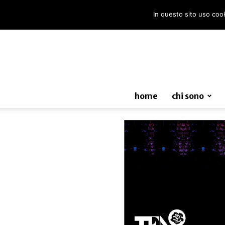
In questo sito uso cooki
home
chi sono