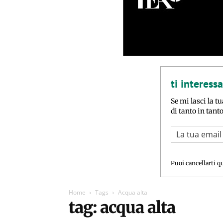
ti interess
Se mi lasci la tu
di tanto in tant
Puoi cancellarti q
Home
Tags
Acqua alta
tag: acqua alta