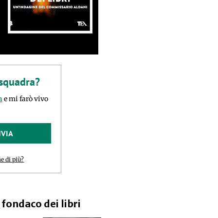
 squadra?
a
e mi farò vivo
NVIA
e di più?
l fondaco dei libri