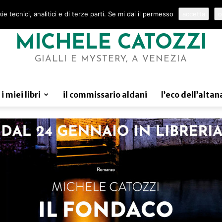
e tecnici, analitici e di terze parti. Se mi dai il permesso
accetta
o
MICHELE CATOZZI
GIALLI E MYSTERY, A VENEZIA
i miei libri
il commissario aldani
l’eco dell’altan