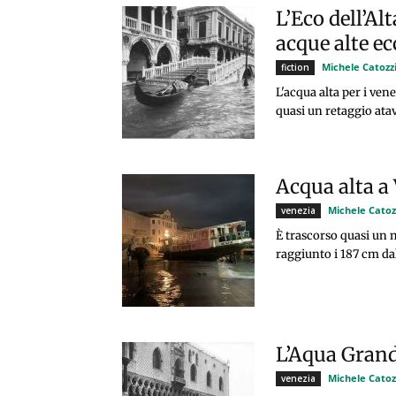
L’Eco dell’Al
acque alte ec
Michele Catozz
fiction
L'acqua alta per i ve
quasi un retaggio ata
Acqua alta a
Michele Catoz
venezia
È trascorso quasi un 
raggiunto i 187 cm dal
L’Aqua Grand
Michele Catoz
venezia