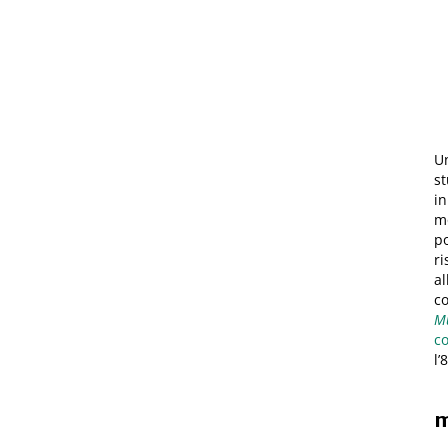
Un
st
in
mo
po
ri
al
c
Mu
c
l’
m