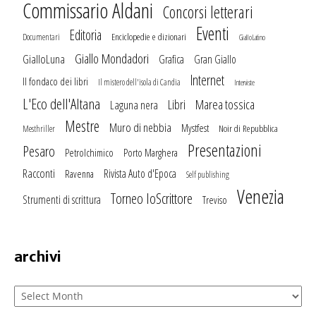
Commissario Aldani
Concorsi letterari
Eventi
Editoria
Enciclopedie e dizionari
Documentari
GialloLatino
Giallo Mondadori
GialloLuna
Grafica
Gran Giallo
Internet
Il fondaco dei libri
Il mistero dell'isola di Candia
Interviste
L'Eco dell'Altana
Marea tossica
Libri
Laguna nera
Mestre
Muro di nebbia
Mystfest
Noir di Repubblica
Mesthriller
Presentazioni
Pesaro
Petrolchimico
Porto Marghera
Racconti
Rivista Auto d'Epoca
Ravenna
Self publishing
Venezia
Torneo IoScrittore
Strumenti di scrittura
Treviso
archivi
Archivi