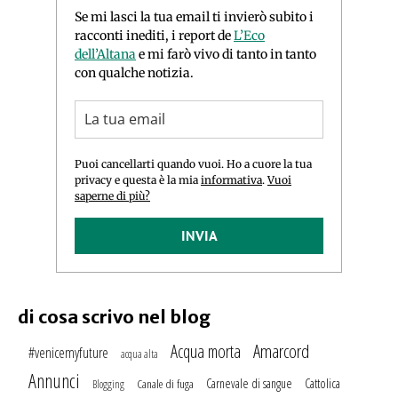
Se mi lasci la tua email ti invierò subito i
racconti inediti, i report de
L’Eco
dell’Altana
e mi farò vivo di tanto in tanto
con qualche notizia.
Puoi cancellarti quando vuoi. Ho a cuore la tua
privacy e questa è la mia
informativa
.
Vuoi
saperne di più?
INVIA
di cosa scrivo nel blog
Amarcord
Acqua morta
#venicemyfuture
acqua alta
Annunci
Carnevale di sangue
Cattolica
Canale di fuga
Blogging