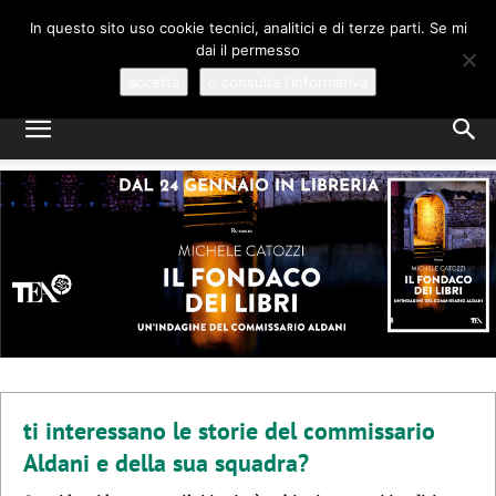
MICHELE CATOZZI
In questo sito uso cookie tecnici, analitici e di terze parti. Se mi
dai il permesso
GIALLI E MYSTERY, A VENEZIA
accetta
o consulta l'informativa
ti interessano le storie del commissario
Aldani e della sua squadra?