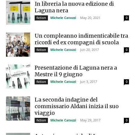
In libreria la nuova edizione di
Laguna nera
Michele Catozzi
-
May 20, 2021
fiction
0
Un compleanno indimenticabile tra
ricordi ed ex compagni di scuola
Michele Catozzi
-
Jun 20, 2017
fiction
0
Presentazione di Laguna nera a
Mestre il 9 giugno
Michele Catozzi
-
Jun 3, 2017
fiction
0
La seconda indagine del
commissario Aldani inizia il suo
viaggio
Michele Catozzi
-
May 29, 2017
fiction
0