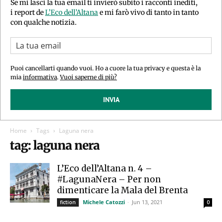
Se mi lasci la tua email ti invierò subito i racconti inediti,
i report de
L’Eco dell’Altana
e mi farò vivo di tanto in tanto
con qualche notizia.
Puoi cancellarti quando vuoi. Ho a cuore la tua privacy e questa è la
mia
informativa
.
Vuoi saperne di più?
INVIA
Home
Tags
Laguna nera
tag: laguna nera
L’Eco dell’Altana n. 4 –
#LagunaNera – Per non
dimenticare la Mala del Brenta
Michele Catozzi
-
Jun 13, 2021
fiction
0