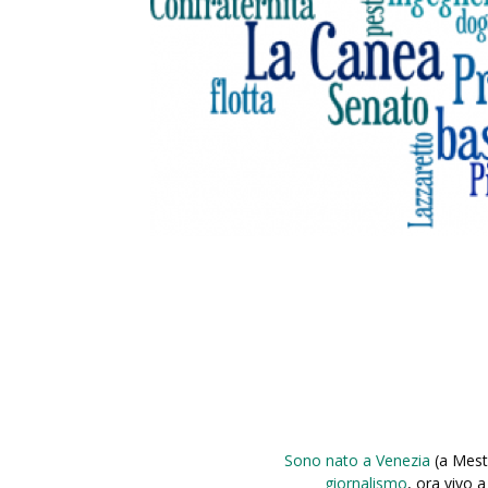
Sono nato a Venezia
(a Mest
giornalismo
, ora vivo 