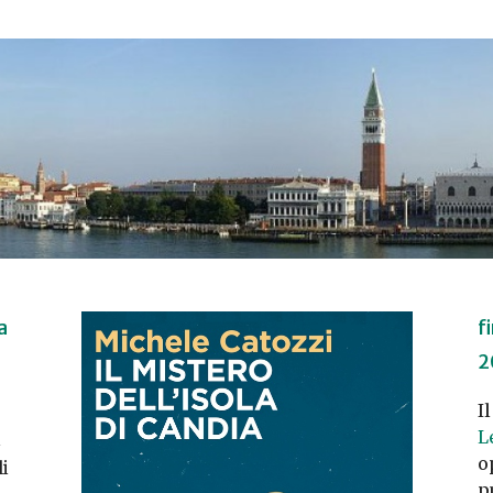
a
f
2
I
L
i
o
li
p