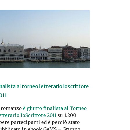
inalista al torneo letterario ioscrittore
011
l romanzo
è giunto finalista al Torneo
etterario IoScrittore 2011
su 1.200
pere partecipanti ed è perciò stato
ubblicato in ebook GeMS – Gruppo