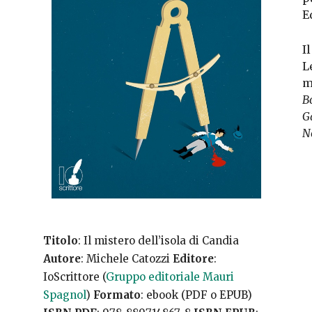
E
I
L
m
Bo
G
No
Titolo
: Il mistero dell’isola di Candia
Autore
: Michele Catozzi
Editore
:
IoScrittore (
Gruppo editoriale Mauri
Spagnol
)
Formato
: ebook (PDF o EPUB)