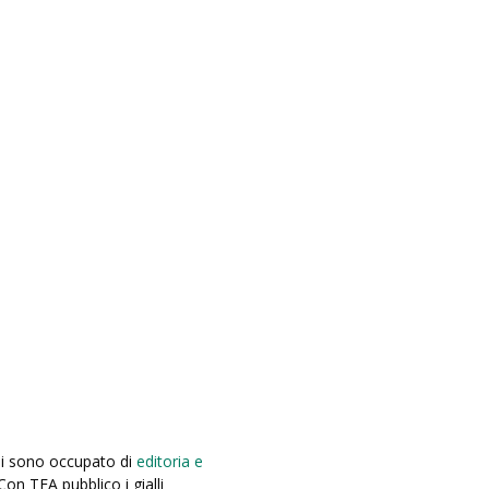
 mi sono occupato di
editoria e
 Con TEA pubblico i gialli