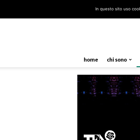
In questo sito uso cooki
home
chi sono