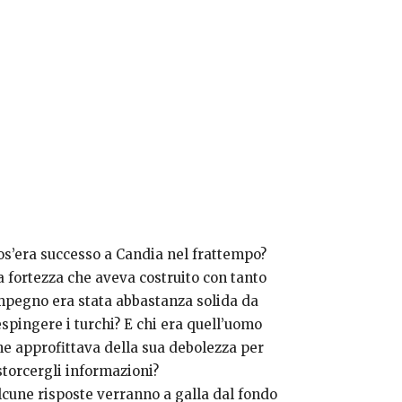
os’era successo a Candia nel frattempo?
a fortezza che aveva costruito con tanto
mpegno era stata abbastanza solida da
espingere i turchi? E chi era quell’uomo
he approfittava della sua debolezza per
storcergli informazioni?
lcune risposte verranno a galla dal fondo