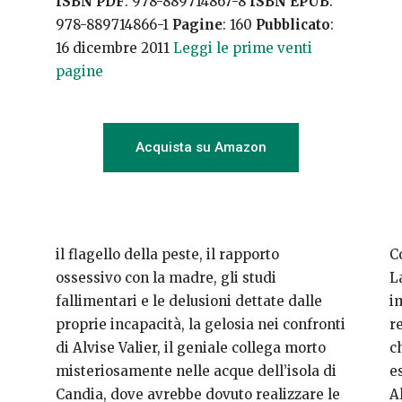
ISBN PDF
: 978-889714867-8
ISBN EPUB
:
978-889714866-1
Pagine
: 160
Pubblicato
:
16 dicembre 2011
Leggi le prime venti
pagine
Acquista su Amazon
il flagello della peste, il rapporto
C
ossessivo con la madre, gli studi
L
fallimentari e le delusioni dettate dalle
i
proprie incapacità, la gelosia nei confronti
r
di Alvise Valier, il geniale collega morto
c
misteriosamente nelle acque dell’isola di
e
Candia, dove avrebbe dovuto realizzare le
A