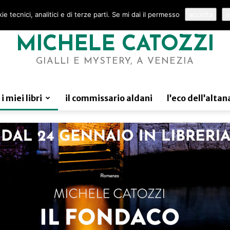
e tecnici, analitici e di terze parti. Se mi dai il permesso
accetta
o
MICHELE CATOZZI
GIALLI E MYSTERY, A VENEZIA
i miei libri
il commissario aldani
l’eco dell’altan