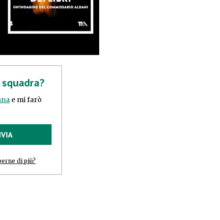
a squadra?
tana
e mi farò
NVIA
perne di più?