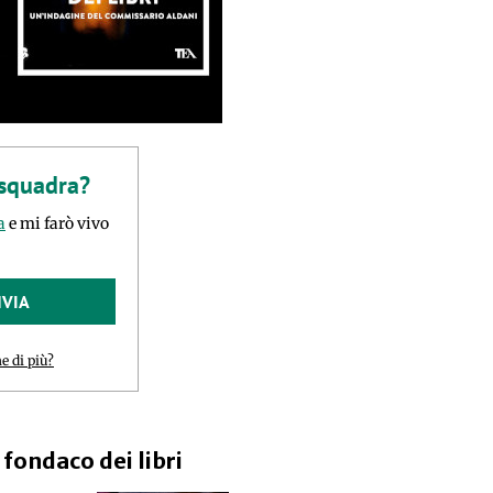
 squadra?
a
e mi farò vivo
NVIA
e di più?
l fondaco dei libri