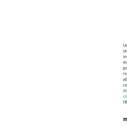
Un
st
in
mo
po
ri
al
c
Mu
c
l’
m