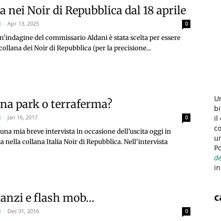
a nei Noir di Repubblica dal 18 aprile
i
-
Apr 13, 2025
0
un'indagine del commissario Aldani è stata scelta per essere
collana dei Noir di Repubblica (per la precisione...
Un
una park o terraferma?
bi
il
i
-
Jan 16, 2017
0
co
una mia breve intervista in occasione dell'uscita oggi in
u
 nella collana Italia Noir di Repubblica. Nell'intervista
Po
de
in
c
anzi e flash mob…
i
-
Dec 31, 2016
0