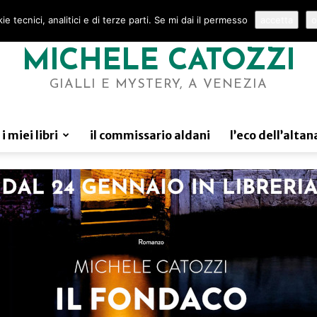
e tecnici, analitici e di terze parti. Se mi dai il permesso
accetta
o
MICHELE CATOZZI
GIALLI E MYSTERY, A VENEZIA
i miei libri
il commissario aldani
l’eco dell’altan