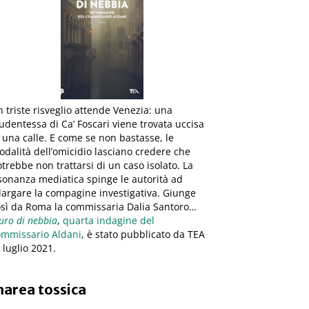
 triste risveglio attende Venezia: una
udentessa di Ca’ Foscari viene trovata uccisa
 una calle. E come se non bastasse, le
dalità dell’omicidio lasciano credere che
trebbe non trattarsi di un caso isolato. La
sonanza mediatica spinge le autorità ad
largare la compagine investigativa. Giunge
osì da Roma la commissaria Dalia Santoro…
ro di nebbia
,
quarta indagine del
ommissario Aldani
, è stato pubblicato da TEA
8 luglio 2021.
area tossica