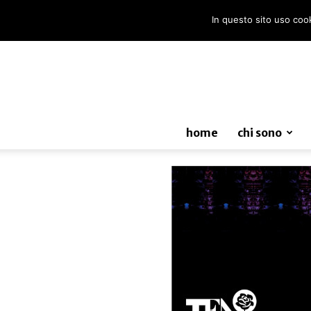
In questo sito uso cooki
home
chi sono