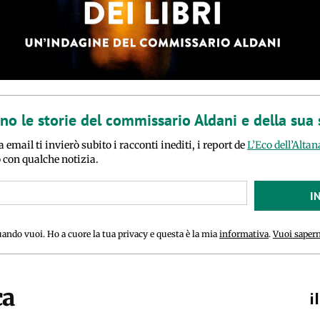
ano le storie del commissario Aldani e della sua
a email ti invierò subito i racconti inediti, i report de
L’Eco dell’Altan
o con qualche notizia.
I
uando vuoi. Ho a cuore la tua privacy e questa è la mia
informativa
.
Vuoi sapern
ca
i