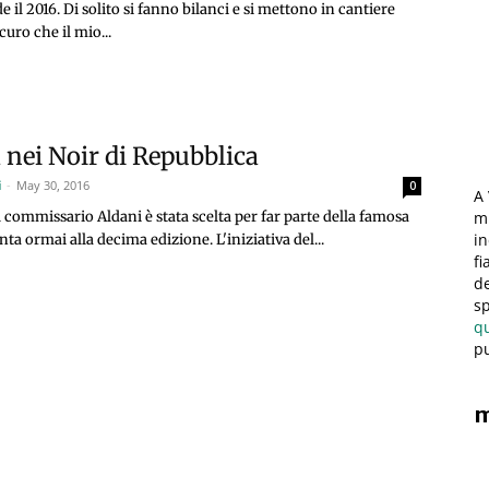
e il 2016. Di solito si fanno bilanci e si mettono in cantiere
curo che il mio...
nei Noir di Repubblica
i
-
May 30, 2016
0
A 
mi
 commissario Aldani è stata scelta per far parte della famosa
in
nta ormai alla decima edizione. L'iniziativa del...
fi
de
sp
q
pu
m