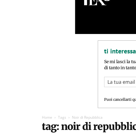
ti interess
Se mi lasci la tu
di tanto in tant
Puoi cancellarti q
Home
Tags
Noir di Repubblica
tag: noir di repubbli