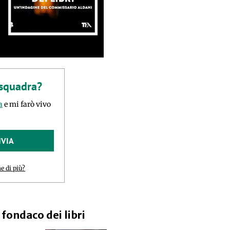
 squadra?
a
e mi farò vivo
NVIA
e di più?
l fondaco dei libri