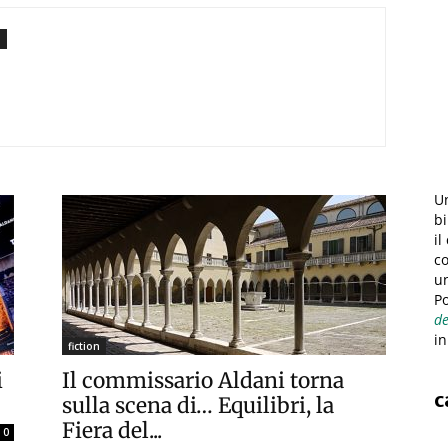
Un
bi
il
co
u
Po
de
in
fiction
i
Il commissario Aldani torna
c
sulla scena di… Equilibri, la
Fiera del...
0