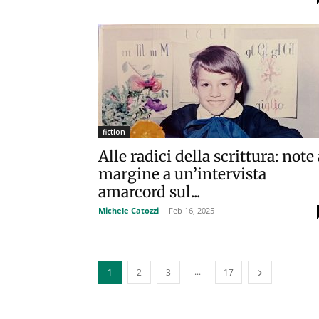
fiction
Alle radici della scrittura: note 
margine a un’intervista
amarcord sul...
Michele Catozzi
-
Feb 16, 2025
...
1
2
3
17