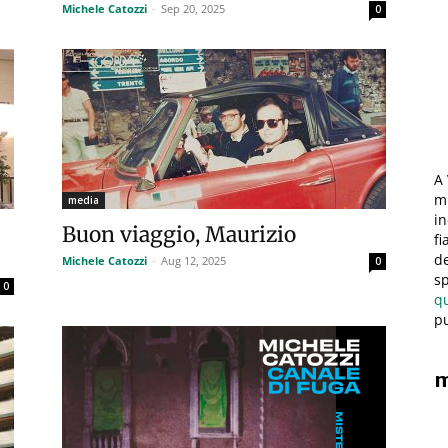
Michele Catozzi
-
Sep 20, 2025
0
A 
mi
media
in
Buon viaggio, Maurizio
fi
de
Michele Catozzi
-
Aug 12, 2025
0
sp
0
q
pu
m