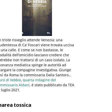
 triste risveglio attende Venezia: una
udentessa di Ca’ Foscari viene trovata uccisa
 una calle. E come se non bastasse, le
dalità dell’omicidio lasciano credere che
trebbe non trattarsi di un caso isolato. La
sonanza mediatica spinge le autorità ad
largare la compagine investigativa. Giunge
osì da Roma la commissaria Dalia Santoro…
ro di nebbia
,
quarta indagine del
ommissario Aldani
, è stato pubblicato da TEA
8 luglio 2021.
area tossica