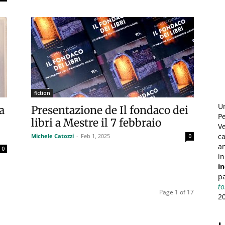
fiction
U
a
Presentazione de Il fondaco dei
Pe
libri a Mestre il 7 febbraio
Ve
ca
Michele Catozzi
-
Feb 1, 2025
0
an
0
in
i
pa
to
Page 1 of 17
2