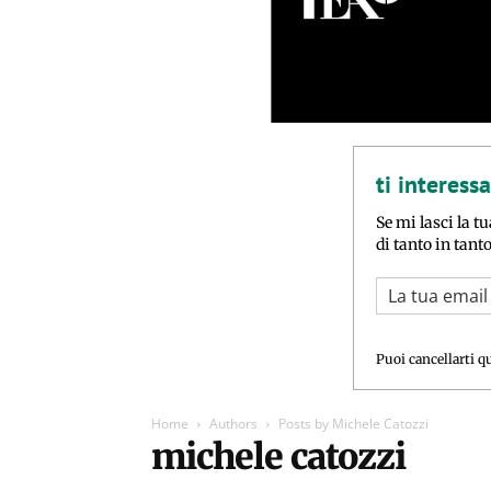
ti interess
Se mi lasci la tu
di tanto in tant
Puoi cancellarti q
Home
Authors
Posts by Michele Catozzi
michele catozzi