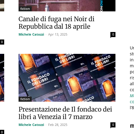
fiction
Canale di fuga nei Noir di
Repubblica dal 18 aprile
Michele Catozzi
-
Apr 13, 2025
0
0
Un
st
in
mo
po
ri
al
c
Mu
fiction
c
l’
Presentazione de Il fondaco dei
libri a Venezia il 7 marzo
m
Michele Catozzi
-
Feb 28, 2025
0
0