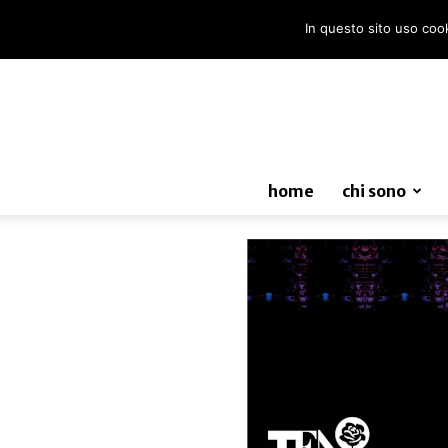
In questo sito uso cooki
home
chi sono