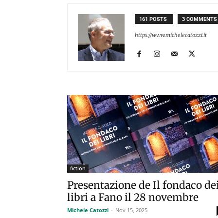
161 POSTS
3 COMMENTS
https://www.michelecatozzi.it
fiction
Presentazione de Il fondaco de
libri a Fano il 28 novembre
Michele Catozzi
-
Nov 15, 2025