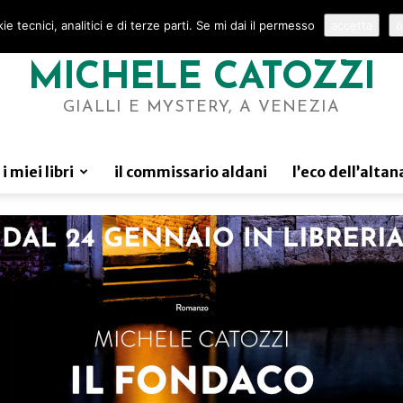
e tecnici, analitici e di terze parti. Se mi dai il permesso
accetta
o
MICHELE CATOZZI
GIALLI E MYSTERY, A VENEZIA
i miei libri
il commissario aldani
l’eco dell’altan