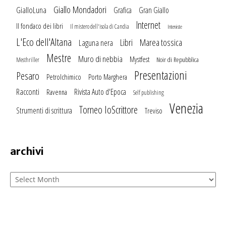
Giallo Mondadori
GialloLuna
Grafica
Gran Giallo
Internet
Il fondaco dei libri
Il mistero dell'isola di Candia
Interviste
L'Eco dell'Altana
Marea tossica
Libri
Laguna nera
Mestre
Muro di nebbia
Mystfest
Noir di Repubblica
Mesthriller
Presentazioni
Pesaro
Petrolchimico
Porto Marghera
Racconti
Rivista Auto d'Epoca
Ravenna
Self publishing
Venezia
Torneo IoScrittore
Strumenti di scrittura
Treviso
archivi
Archivi