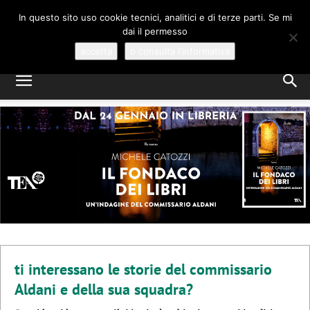
MICHELE CATOZZI
In questo sito uso cookie tecnici, analitici e di terze parti. Se mi
dai il permesso
GIALLI E MYSTERY, A VENEZIA
accetta
o consulta l'informativa
ti interessano le storie del commissario
Aldani e della sua squadra?