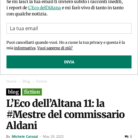
Se mi lasci la tua email ti invierò subito i racconti inediti,
i report de
L’Eco dell’Altana
e mi farò vivo di tanto in tanto
con qualche notizia.
Puoi cancellarti quando vuoi. Ho a cuore la tua privacy e questa è la
mia
informativa
.
Vuoi saperne di più?
INVIA
Home
Blog
Fiction
blog
fiction
L’Eco dell’Altana 11: la
#Mestre del commissario
Aldani
By
Michele Catozzi
-
May 29, 2023
0