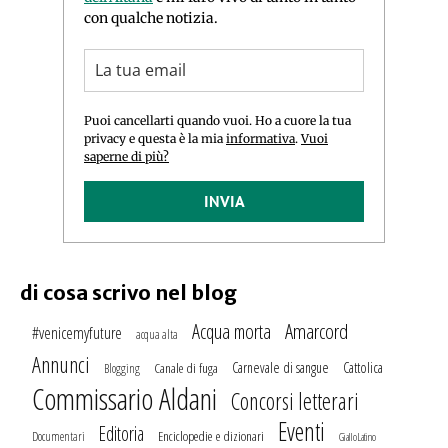
con qualche notizia.
Puoi cancellarti quando vuoi. Ho a cuore la tua
privacy e questa è la mia
informativa
.
Vuoi
saperne di più?
INVIA
di cosa scrivo nel blog
Amarcord
Acqua morta
#venicemyfuture
acqua alta
Annunci
Carnevale di sangue
Cattolica
Canale di fuga
Blogging
Commissario Aldani
Concorsi letterari
Eventi
Editoria
Enciclopedie e dizionari
Documentari
GialloLatino