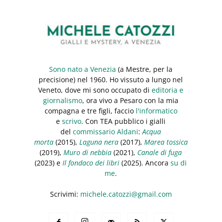
Sono nato a Venezia
(a Mestre, per la
precisione) nel 1960. Ho vissuto a lungo nel
Veneto, dove mi sono occupato di
editoria e
giornalismo
, ora vivo a Pesaro con la mia
compagna e tre figli, faccio
l'informatico
e
scrivo
. Con TEA pubblico i gialli
del
commissario Aldani
:
Acqua
morta
(2015),
Laguna nera
(2017),
Marea tossica
(2019),
Muro di nebbia
(2021),
Canale di fuga
(2023) e
Il fondaco dei libri
(2025). Ancora
su di
me
.
Scrivimi:
michele.catozzi@gmail.com