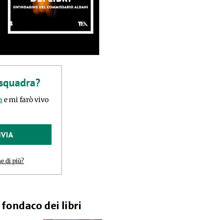
 squadra?
a
e mi farò vivo
NVIA
e di più?
l fondaco dei libri