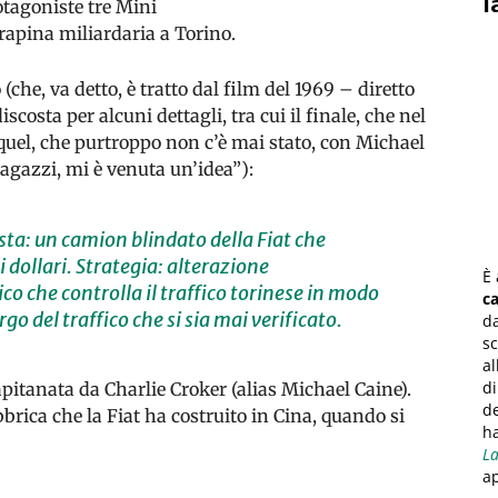
l
otagoniste tre Mini
 rapina miliardaria a Torino.
che, va detto, è tratto dal film del 1969 – diretto
scosta per alcuni dettagli, tra cui il finale, che nel
quel, che purtroppo non c’è mai stato, con Michael
agazzi, mi è venuta un’idea”):
sta: un camion blindato della Fiat che
i dollari. Strategia: alterazione
È 
o che controlla il traffico torinese in modo
c
go del traffico che si sia mai verificato.
da
sc
a
di
pitanata da Charlie Croker (alias Michael Caine).
de
bbrica che la Fiat ha costruito in Cina, quando si
ha
L
ap