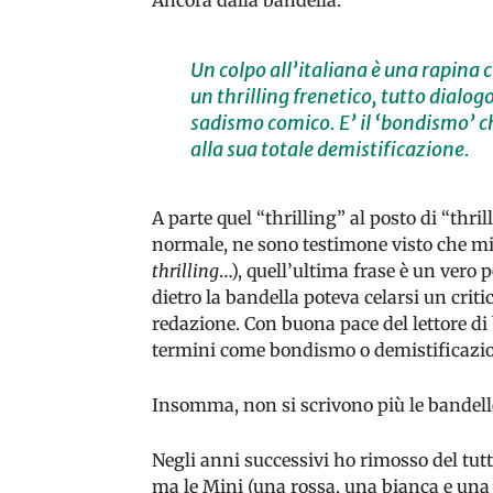
Ancora dalla bandella:
Un colpo all’italiana è una rapina c
un thrilling frenetico, tutto dialogo
sadismo comico. E’ il ‘bondismo’ c
alla sua totale demistificazione.
A parte quel “thrilling” al posto di “thri
normale, ne sono testimone visto che m
thrilling
…), quell’ultima frase è un vero p
dietro la bandella poteva celarsi un crit
redazione. Con buona pace del lettore di
termini come bondismo o demistificazi
Insomma, non si scrivono più le bandelle
Negli anni successivi ho rimosso del tutto 
ma le Mini (una rossa, una bianca e una