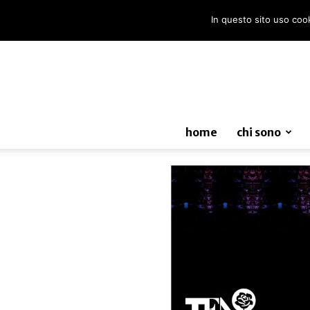
In questo sito uso cooki
home
chi sono