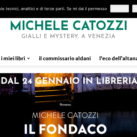
e tecnici, analitici e di terze parti. Se mi dai il permesso
accetta
o
MICHELE CATOZZI
GIALLI E MYSTERY, A VENEZIA
i miei libri
il commissario aldani
l’eco dell’altan