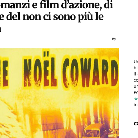
omanzi e film d’azione, di
e del non ci sono più le
a
1
Un
bi
il
co
u
Po
de
in
c