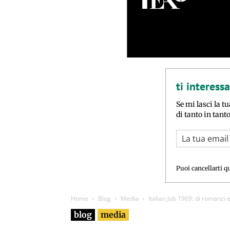
ti interess
Se mi lasci la tu
di tanto in tant
Puoi cancellarti q
Home
Blog
Media
Italian Job 1969: di romanzi e
blog
media