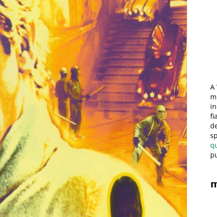
A 
mi
in
fi
de
sp
q
pu
m