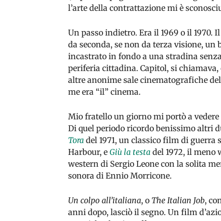
l’arte della contrattazione mi è sconosciu
Un passo indietro. Era il 1969 o il 1970. I
da seconda, se non da terza visione, un b
incastrato in fondo a una stradina senza
periferia cittadina. Capitol, si chiamava
altre anonime sale cinematografiche del
me era “il” cinema.
Mio fratello un giorno mi portò a vedere
Di quel periodo ricordo benissimo altri du
Tora
del 1971, un classico film di guerra s
Harbour, e
Giù la testa
del 1972, il meno 
western di Sergio Leone con la solita m
sonora di Ennio Morricone.
Un colpo all’italiana
, o
The Italian Job
, co
anni dopo, lasciò il segno. Un film d’azio