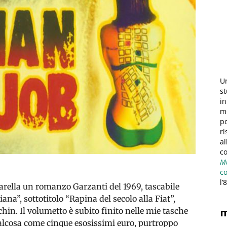
Un
st
in
mo
po
ri
al
c
Mu
c
l’
rella un romanzo Garzanti del 1969, tascabile
iana”, sottotitolo “Rapina del secolo alla Fiat”,
n. Il volumetto è subito finito nelle mie tasche
m
ualcosa come cinque esosissimi euro, purtroppo