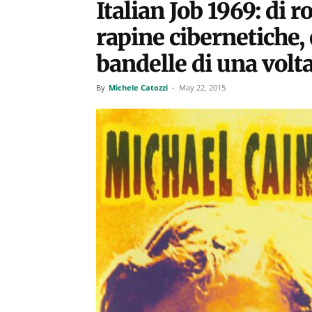
Italian Job 1969: di r
rapine cibernetiche, 
bandelle di una volt
By
Michele Catozzi
-
May 22, 2015