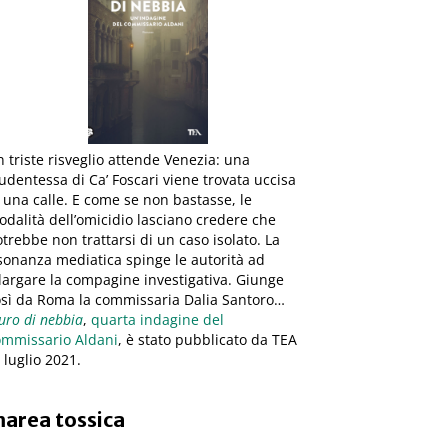
 triste risveglio attende Venezia: una
udentessa di Ca’ Foscari viene trovata uccisa
 una calle. E come se non bastasse, le
dalità dell’omicidio lasciano credere che
trebbe non trattarsi di un caso isolato. La
sonanza mediatica spinge le autorità ad
largare la compagine investigativa. Giunge
osì da Roma la commissaria Dalia Santoro…
ro di nebbia
,
quarta indagine del
ommissario Aldani
, è stato pubblicato da TEA
8 luglio 2021.
area tossica