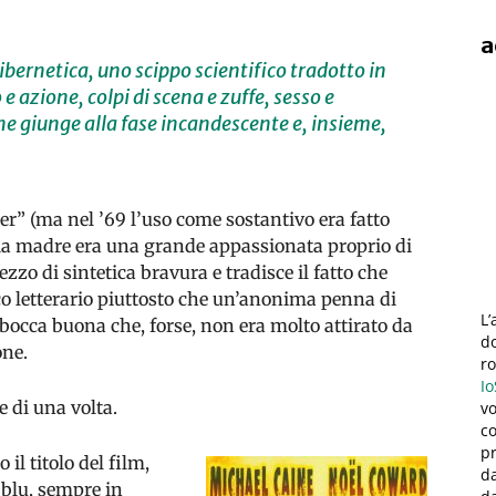
a
ibernetica, uno scippo scientifico tradotto in
 e azione, colpi di scena e zuffe, sesso e
he giunge alla fase incandescente e, insieme,
ller” (ma nel ’69 l’uso come sostantivo era fatto
ia madre era una grande appassionata proprio di
ezzo di sintetica bravura e tradisce il fatto che
ico letterario piuttosto che un’anonima penna di
L
 bocca buona che, forse, non era molto attirato da
do
one.
r
Io
 di una volta.
vo
co
pr
il titolo del film,
da
 blu, sempre in