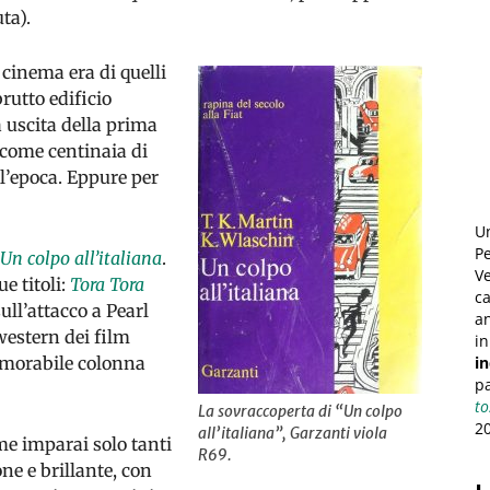
ta).
l cinema era di quelli
rutto edificio
 uscita della prima
, come centinaia di
l’epoca. Eppure per
U
Pe
Un colpo all’italiana
.
Ve
e titoli:
Tora Tora
ca
ull’attacco a Pearl
an
western dei film
in
emorabile colonna
i
pa
to
La sovraccoperta di “Un colpo
2
all’italiana”, Garzanti viola
me imparai solo tanti
R69.
ne e brillante, con