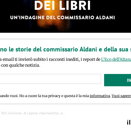
ano le storie del commissario Aldani e della sua
a email ti invierò subito i racconti inediti, i report de
L’Eco dell’Altan
o con qualche notizia.
I
uando vuoi. Ho a cuore la tua privacy e questa è la mia
informativa
.
Vuoi sapern
 film d’azione, di rapine cibernetiche, e...
i