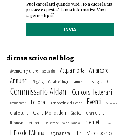
Puoi cancellarti quando vuoi. Ho a cuore la tua
privacy e questa è la mia
informativa
.
Vuoi
saperne di più?
INVIA
di cosa scrivo nel blog
Amarcord
Acqua morta
#venicemyfuture
acqua alta
Annunci
Carnevale di sangue
Cattolica
Canale di fuga
Blogging
Commissario Aldani
Concorsi letterari
Eventi
Editoria
Enciclopedie e dizionari
Documentari
GialloLatino
Giallo Mondadori
GialloLuna
Grafica
Gran Giallo
Internet
Il fondaco dei libri
Il mistero dell'isola di Candia
Interviste
L'Eco dell'Altana
Marea tossica
Libri
Laguna nera