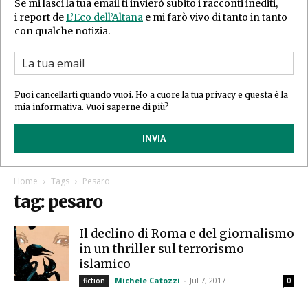
Se mi lasci la tua email ti invierò subito i racconti inediti,
i report de
L’Eco dell’Altana
e mi farò vivo di tanto in tanto
con qualche notizia.
Puoi cancellarti quando vuoi. Ho a cuore la tua privacy e questa è la
mia
informativa
.
Vuoi saperne di più?
INVIA
Home
Tags
Pesaro
tag: pesaro
Il declino di Roma e del giornalismo
in un thriller sul terrorismo
islamico
Michele Catozzi
-
Jul 7, 2017
fiction
0