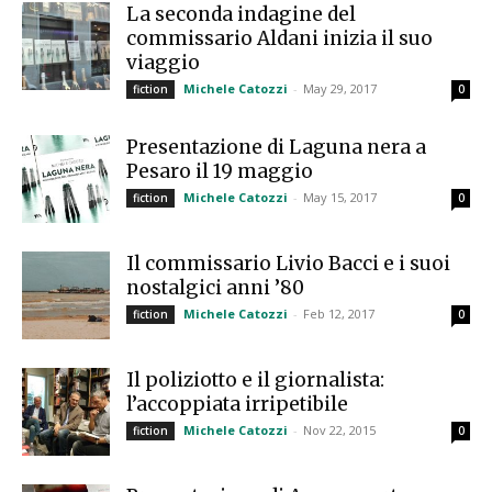
La seconda indagine del
commissario Aldani inizia il suo
viaggio
Michele Catozzi
-
May 29, 2017
fiction
0
Presentazione di Laguna nera a
Pesaro il 19 maggio
Michele Catozzi
-
May 15, 2017
fiction
0
Il commissario Livio Bacci e i suoi
nostalgici anni ’80
Michele Catozzi
-
Feb 12, 2017
fiction
0
Il poliziotto e il giornalista:
l’accoppiata irripetibile
Michele Catozzi
-
Nov 22, 2015
fiction
0