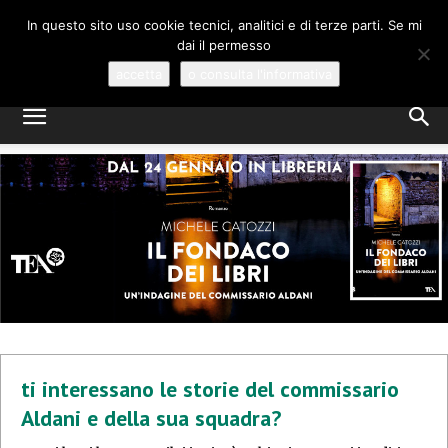
MICHELE CATOZZI
In questo sito uso cookie tecnici, analitici e di terze parti. Se mi
dai il permesso
GIALLI E MYSTERY, A VENEZIA
accetta
o consulta l'informativa
ti interessano le storie del commissario
Aldani e della sua squadra?