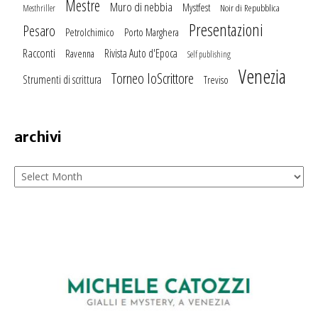
Mestre
Muro di nebbia
Mystfest
Noir di Repubblica
Mesthriller
Presentazioni
Pesaro
Petrolchimico
Porto Marghera
Racconti
Rivista Auto d'Epoca
Ravenna
Self publishing
Venezia
Torneo IoScrittore
Strumenti di scrittura
Treviso
archivi
Archivi