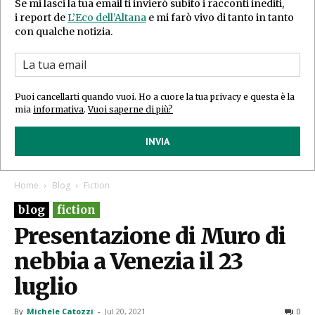
Se mi lasci la tua email ti invierò subito i racconti inediti,
i report de
L’Eco dell’Altana
e mi farò vivo di tanto in tanto
con qualche notizia.
Puoi cancellarti quando vuoi. Ho a cuore la tua privacy e questa è la
mia
informativa
.
Vuoi saperne di più?
INVIA
Home
Blog
Fiction
blog
fiction
Presentazione di Muro di
nebbia a Venezia il 23
luglio
By
Michele Catozzi
-
Jul 20, 2021
0