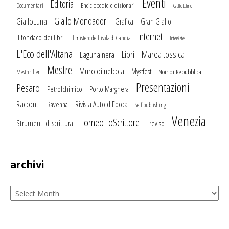
Eventi
Editoria
Enciclopedie e dizionari
Documentari
GialloLatino
Giallo Mondadori
GialloLuna
Grafica
Gran Giallo
Internet
Il fondaco dei libri
Il mistero dell'isola di Candia
Interviste
L'Eco dell'Altana
Marea tossica
Libri
Laguna nera
Mestre
Muro di nebbia
Mystfest
Noir di Repubblica
Mesthriller
Presentazioni
Pesaro
Petrolchimico
Porto Marghera
Racconti
Rivista Auto d'Epoca
Ravenna
Self publishing
Venezia
Torneo IoScrittore
Strumenti di scrittura
Treviso
archivi
Archivi