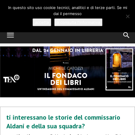
MICHELE CATOZZI
In questo sito uso cookie tecnici, analitici e di terze parti. Se mi
dai il permesso
GIALLI E MYSTERY, A VENEZIA
accetta
o consulta l'informativa
ti interessano le storie del commissario
Aldani e della sua squadra?