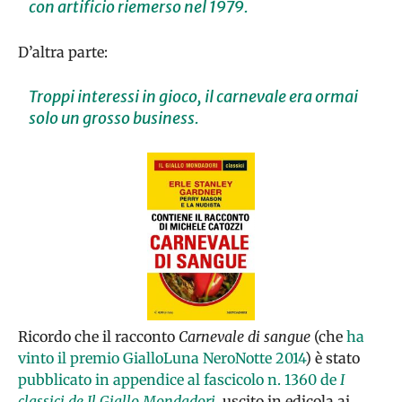
con artificio riemerso nel 1979.
D’altra parte:
Troppi interessi in gioco, il carnevale era ormai
solo un grosso business.
Ricordo che il racconto
Carnevale di sangue
(che
ha
vinto il premio Gi
alloLuna NeroNotte 2014
) è stato
pubblicato in appendice al fascicolo n. 1360 de
I
classici de Il Giallo Mondadori
, uscito in edicola ai