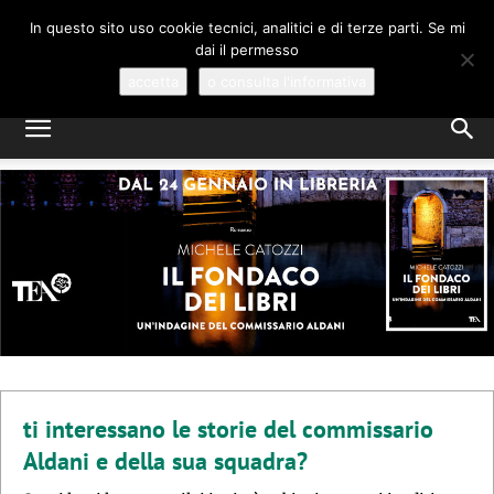
MICHELE CATOZZI
In questo sito uso cookie tecnici, analitici e di terze parti. Se mi
dai il permesso
GIALLI E MYSTERY, A VENEZIA
accetta
o consulta l'informativa
ti interessano le storie del commissario
Aldani e della sua squadra?