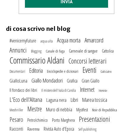
INVIA
di cosa scrivo nel blog
Amarcord
Acqua morta
#venicemyfuture
acqua alta
Annunci
Carnevale di sangue
Cattolica
Canale di fuga
Blogging
Commissario Aldani
Concorsi letterari
Eventi
Editoria
Enciclopedie e dizionari
Documentari
GialloLatino
Giallo Mondadori
GialloLuna
Grafica
Gran Giallo
Internet
Il fondaco dei libri
Il mistero dell'isola di Candia
Interviste
L'Eco dell'Altana
Marea tossica
Libri
Laguna nera
Mestre
Muro di nebbia
Mystfest
Noir di Repubblica
Mesthriller
Presentazioni
Pesaro
Petrolchimico
Porto Marghera
Racconti
Rivista Auto d'Epoca
Ravenna
Self publishing