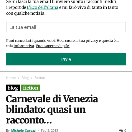
Se mi lasci la tua email ti invierò subito i racconti inediti,
i report de
L’Eco dell’Altana
e mi farò vivo di tanto in tanto
con qualche notizia.
Puoi cancellarti quando vuoi. Ho a cuore la tua privacy e questa è la
mia
informativa
.
Vuoi saperne di più?
INVIA
Home
Blog
Fiction
blog
fiction
Carnevale di Venezia
blindato: quasi un
racconto…
By
Michele Catozzi
-
Feb 3, 2015
0